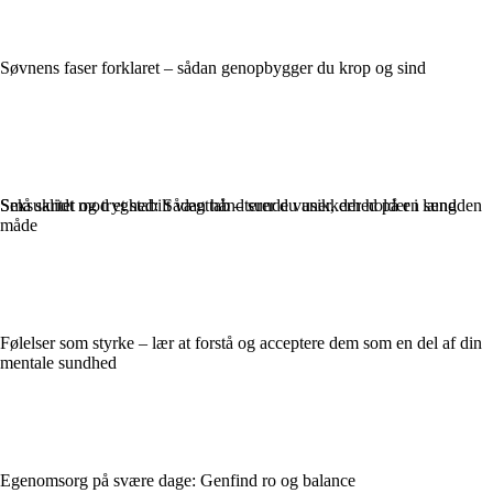
Søvnens faser forklaret – sådan genopbygger du krop og sind
Seksualitet og tryghed: Sådan håndterer du usikkerhed på en sund
Små skridt mod et stabilt vægttab – sunde vaner, der holder i længden
måde
Følelser som styrke – lær at forstå og acceptere dem som en del af din
mentale sundhed
Egenomsorg på svære dage: Genfind ro og balance