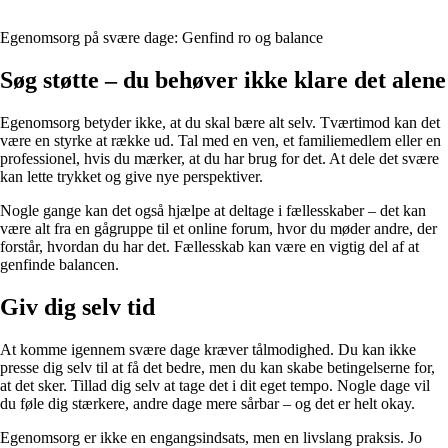
Egenomsorg på svære dage: Genfind ro og balance
Søg støtte – du behøver ikke klare det alene
Egenomsorg betyder ikke, at du skal bære alt selv. Tværtimod kan det
være en styrke at række ud. Tal med en ven, et familiemedlem eller en
professionel, hvis du mærker, at du har brug for det. At dele det svære
kan lette trykket og give nye perspektiver.
Nogle gange kan det også hjælpe at deltage i fællesskaber – det kan
være alt fra en gågruppe til et online forum, hvor du møder andre, der
forstår, hvordan du har det. Fællesskab kan være en vigtig del af at
genfinde balancen.
Giv dig selv tid
At komme igennem svære dage kræver tålmodighed. Du kan ikke
presse dig selv til at få det bedre, men du kan skabe betingelserne for,
at det sker. Tillad dig selv at tage det i dit eget tempo. Nogle dage vil
du føle dig stærkere, andre dage mere sårbar – og det er helt okay.
Egenomsorg er ikke en engangsindsats, men en livslang praksis. Jo