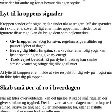
være der for andre og for at bevare din egen styrke.
Lyt til kroppens signaler
Kroppen sender ofte signaler, før sindet når at reagere. Måske spænder
du i skuldrene, sover dårligt eller mister appetitten. I stedet for at
ignorere disse tegn, kan du bruge dem som pejlemærker.
Giv kroppen ro:
Sørg for søvn, regelmæssige måltider og
pauser i løbet af dagen.
Bevæg dig blidt:
En gåtur, strækøvelser eller rolig yoga kan
løsne spændinger og give ny energi.
Træk vejret bevidst:
Et par dybe åndedrag kan sænke
stressniveauet og bringe dig tilbage til nuet.
At lytte til kroppen er en måde at vise respekt for dig selv på – også når
du ikke føler dig på toppen.
Skab små øer af ro i hverdagen
Når alt føles overvældende, kan det hjælpe at skabe små ritualer, der
giver struktur og tryghed. Det kan være at starte dagen med en kop te i
stilhed, skrive tre ting ned, du er taknemmelig for, eller at afslutte
aftenen med et varmt bad og rolig musik.