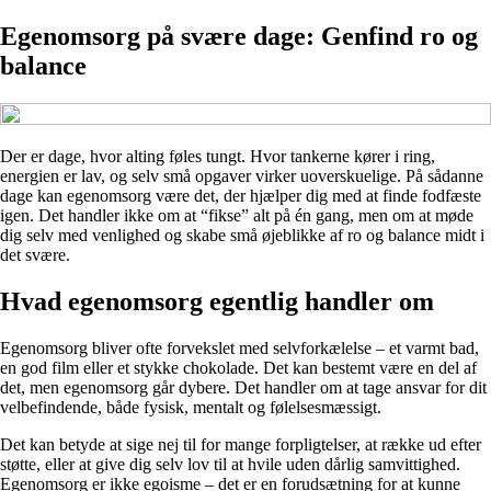
Egenomsorg på svære dage: Genfind ro og
balance
Der er dage, hvor alting føles tungt. Hvor tankerne kører i ring,
energien er lav, og selv små opgaver virker uoverskuelige. På sådanne
dage kan egenomsorg være det, der hjælper dig med at finde fodfæste
igen. Det handler ikke om at “fikse” alt på én gang, men om at møde
dig selv med venlighed og skabe små øjeblikke af ro og balance midt i
det svære.
Hvad egenomsorg egentlig handler om
Egenomsorg bliver ofte forvekslet med selvforkælelse – et varmt bad,
en god film eller et stykke chokolade. Det kan bestemt være en del af
det, men egenomsorg går dybere. Det handler om at tage ansvar for dit
velbefindende, både fysisk, mentalt og følelsesmæssigt.
Det kan betyde at sige nej til for mange forpligtelser, at række ud efter
støtte, eller at give dig selv lov til at hvile uden dårlig samvittighed.
Egenomsorg er ikke egoisme – det er en forudsætning for at kunne