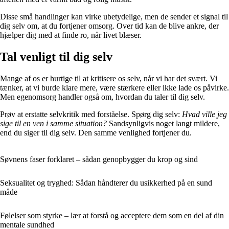
Disse små handlinger kan virke ubetydelige, men de sender et signal til
dig selv om, at du fortjener omsorg. Over tid kan de blive ankre, der
hjælper dig med at finde ro, når livet blæser.
Tal venligt til dig selv
Mange af os er hurtige til at kritisere os selv, når vi har det svært. Vi
tænker, at vi burde klare mere, være stærkere eller ikke lade os påvirke.
Men egenomsorg handler også om, hvordan du taler til dig selv.
Prøv at erstatte selvkritik med forståelse. Spørg dig selv:
Hvad ville jeg
sige til en ven i samme situation?
Sandsynligvis noget langt mildere,
end du siger til dig selv. Den samme venlighed fortjener du.
Søvnens faser forklaret – sådan genopbygger du krop og sind
Seksualitet og tryghed: Sådan håndterer du usikkerhed på en sund
måde
Følelser som styrke – lær at forstå og acceptere dem som en del af din
mentale sundhed