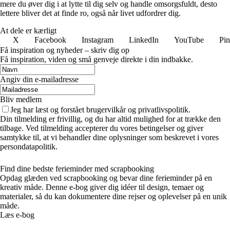
mere du øver dig i at lytte til dig selv og handle omsorgsfuldt, desto
lettere bliver det at finde ro, også når livet udfordrer dig.
At dele er kærligt
X
Facebook
Instagram
LinkedIn
YouTube
Pin
Få inspiration og nyheder – skriv dig op
Få inspiration, viden og små genveje direkte i din indbakke.
Angiv din e-mailadresse
Bliv medlem
Jeg har læst og forstået brugervilkår og privatlivspolitik.
Din tilmelding er frivillig, og du har altid mulighed for at trække den
tilbage. Ved tilmelding accepterer du vores betingelser og giver
samtykke til, at vi behandler dine oplysninger som beskrevet i vores
persondatapolitik.
Find dine bedste ferieminder med scrapbooking
Opdag glæden ved scrapbooking og bevar dine ferieminder på en
kreativ måde. Denne e-bog giver dig idéer til design, temaer og
materialer, så du kan dokumentere dine rejser og oplevelser på en unik
måde.
Læs e-bog