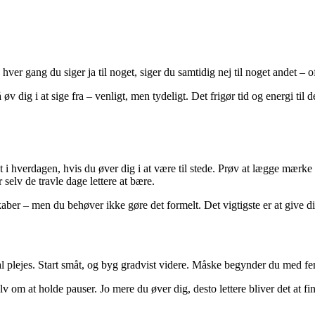
Men hver gang du siger ja til noget, siger du samtidig nej til noget andet – 
 øv dig i at sige fra – venligt, men tydeligt. Det frigør tid og energi til 
i hverdagen, hvis du øver dig i at være til stede. Prøv at lægge mærke 
elv de travle dage lettere at bære.
er – men du behøver ikke gøre det formelt. Det vigtigste er at give dig 
l plejes. Start småt, og byg gradvist videre. Måske begynder du med fem
 om at holde pauser. Jo mere du øver dig, desto lettere bliver det at find