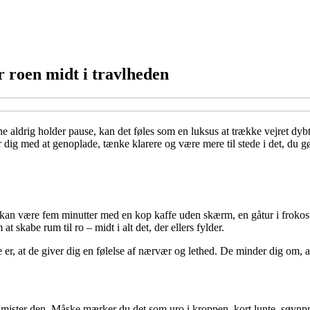
r roen midt i travlheden
onerne aldrig holder pause, kan det føles som en luksus at trække vejret 
 dig med at genoplade, tænke klarere og være mere til stede i det, du gø
et kan være fem minutter med en kop kaffe uden skærm, en gåtur i frokostp
 skabe rum til ro – midt i alt det, der ellers fylder.
 er, at de giver dig en følelse af nærvær og lethed. De minder dig om, a
u mister den. Måske mærker du det som uro i kroppen, kort lunte, søvnpr