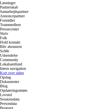
Løsninger
Partnerskab
Samarbejdspartner
Annoncepartner
Formidler
Teammedlem
Pressecenter
Skriv
Folk
Hold kontakt
Bliv abonnent
SoMe
Udsendelse
Community
Lokalsamfund
Intern navigation
Kort over siden
Opslag
Dokumenter
Blog
Opdateringsstrøm
Lovstof
Sessionsdata
Persondata
Brugsret