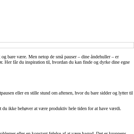
dybt og bare være. Men netop de små pauser – dine åndehuller – er
r. Her får du inspiration til, hvordan du kan finde og dyrke dine egne
ausen eller en stille stund om aftenen, hvor du bare sidder og lytter til
t du ikke behøver at være produktiv hele tiden for at have værdi.
oblemer eller en konstant følelse af at være bagud. Det er kroppens