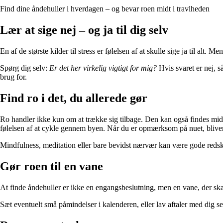
Find dine åndehuller i hverdagen – og bevar roen midt i travlheden
Lær at sige nej – og ja til dig selv
En af de største kilder til stress er følelsen af at skulle sige ja til alt. 
Spørg dig selv:
Er det her virkelig vigtigt for mig?
Hvis svaret er nej, så
brug for.
Find ro i det, du allerede gør
Ro handler ikke kun om at trække sig tilbage. Den kan også findes midt 
følelsen af at cykle gennem byen. Når du er opmærksom på nuet, bliver s
Mindfulness, meditation eller bare bevidst nærvær kan være gode redskab
Gør roen til en vane
At finde åndehuller er ikke en engangsbeslutning, men en vane, der ska
Sæt eventuelt små påmindelser i kalenderen, eller lav aftaler med dig selv