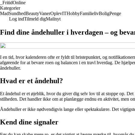
_
FritidOnline
Kategorier
Mad
Sundhed
Beauty
Vaner
Oplev
IT
Hobby
Familieliv
Bolig
Penge
Log ind
Tilmeld dig
Mailnyt
Find dine åndehuller i hverdagen – og beva
I en tid, hvor kalenderen ofte er fyldt til bristepunktet, og notifikati
afgørende for at bevare roen og balancen i en travl hverdag. De hjælper
åndehuller.
Hvad er et åndehul?
Et åndehul er et øjeblik, hvor du giver dig selv lov til at stoppe op. D
stilheden. Det handler ikke om at planlægge endnu en aktivitet, men om at
Åndehuller er ikke nødvendigvis lange eller spektakulære. Det vigtigste
Kend dine signaler
Før du kan skabe mere ro, er det vigtigt at lægge mærke til, hvornår d