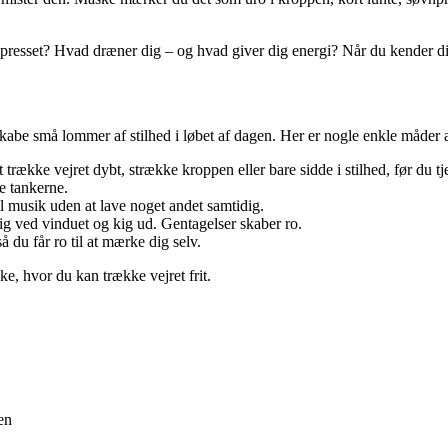
sset? Hvad dræner dig – og hvad giver dig energi? Når du kender dine sig
skabe små lommer af stilhed i løbet af dagen. Her er nogle enkle måder a
 trække vejret dybt, strække kroppen eller bare sidde i stilhed, før du tj
le tankerne.
 til musik uden at lave noget andet samtidig.
 dig ved vinduet og kig ud. Gentagelser skaber ro.
å du får ro til at mærke dig selv.
e, hvor du kan trække vejret frit.
en