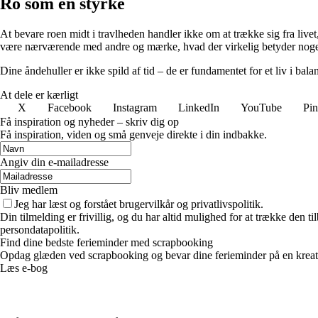
Ro som en styrke
At bevare roen midt i travlheden handler ikke om at trække sig fra livet
være nærværende med andre og mærke, hvad der virkelig betyder noge
Dine åndehuller er ikke spild af tid – de er fundamentet for et liv i bala
At dele er kærligt
X
Facebook
Instagram
LinkedIn
YouTube
Pin
Få inspiration og nyheder – skriv dig op
Få inspiration, viden og små genveje direkte i din indbakke.
Angiv din e-mailadresse
Bliv medlem
Jeg har læst og forstået brugervilkår og privatlivspolitik.
Din tilmelding er frivillig, og du har altid mulighed for at trække den 
persondatapolitik.
Find dine bedste ferieminder med scrapbooking
Opdag glæden ved scrapbooking og bevar dine ferieminder på en kreativ
Læs e-bog