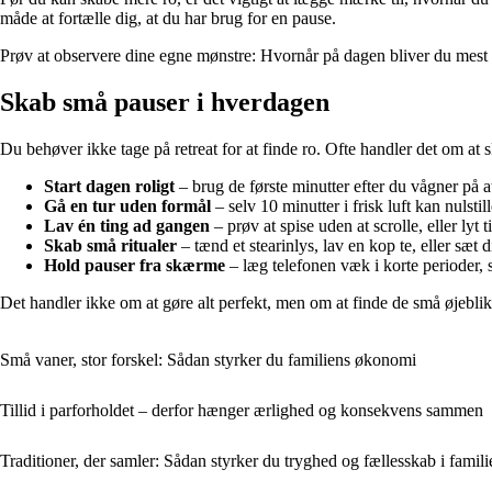
måde at fortælle dig, at du har brug for en pause.
Prøv at observere dine egne mønstre: Hvornår på dagen bliver du mest pre
Skab små pauser i hverdagen
Du behøver ikke tage på retreat for at finde ro. Ofte handler det om at 
Start dagen roligt
– brug de første minutter efter du vågner på at
Gå en tur uden formål
– selv 10 minutter i frisk luft kan nulstil
Lav én ting ad gangen
– prøv at spise uden at scrolle, eller lyt
Skab små ritualer
– tænd et stearinlys, lav en kop te, eller sæt
Hold pauser fra skærme
– læg telefonen væk i korte perioder, s
Det handler ikke om at gøre alt perfekt, men om at finde de små øjeblikk
Små vaner, stor forskel: Sådan styrker du familiens økonomi
Tillid i parforholdet – derfor hænger ærlighed og konsekvens sammen
Traditioner, der samler: Sådan styrker du tryghed og fællesskab i famili