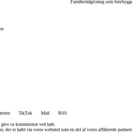
Familierådgivning som forebyggel
en
terest
TikTok
Mail
RSS
n give os kommission ved køb.
ter, der er købt via vores websted som en del af vores affilierede partn