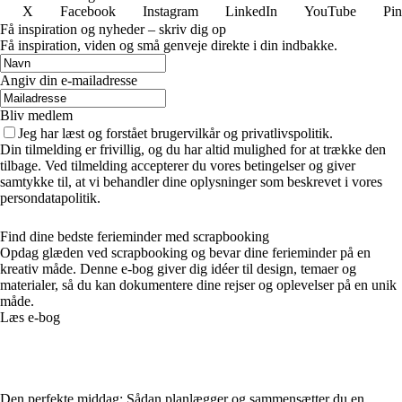
X
Facebook
Instagram
LinkedIn
YouTube
Pin
Få inspiration og nyheder – skriv dig op
Få inspiration, viden og små genveje direkte i din indbakke.
Angiv din e-mailadresse
Bliv medlem
Jeg har læst og forstået brugervilkår og privatlivspolitik.
Din tilmelding er frivillig, og du har altid mulighed for at trække den
tilbage. Ved tilmelding accepterer du vores betingelser og giver
samtykke til, at vi behandler dine oplysninger som beskrevet i vores
persondatapolitik.
Find dine bedste ferieminder med scrapbooking
Opdag glæden ved scrapbooking og bevar dine ferieminder på en
kreativ måde. Denne e-bog giver dig idéer til design, temaer og
materialer, så du kan dokumentere dine rejser og oplevelser på en unik
måde.
Læs e-bog
Den perfekte middag: Sådan planlægger og sammensætter du en