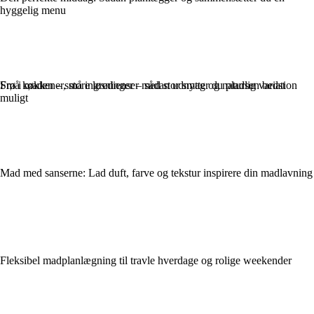
hyggelig menu
Frø i maden – små ingredienser med stor smag og naturlig variation
Små køkkener, store løsninger – sådan udnytter du pladsen bedst
muligt
Mad med sanserne: Lad duft, farve og tekstur inspirere din madlavning
Fleksibel madplanlægning til travle hverdage og rolige weekender