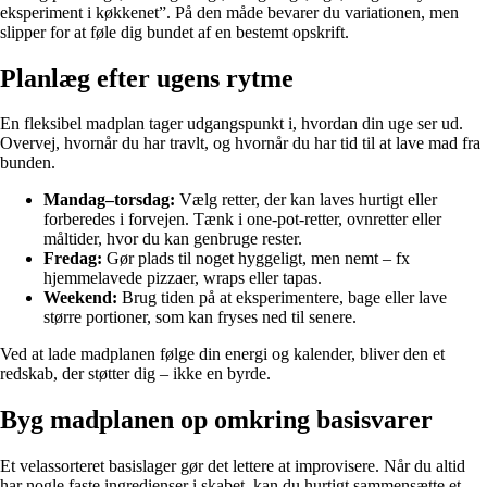
eksperiment i køkkenet”. På den måde bevarer du variationen, men
slipper for at føle dig bundet af en bestemt opskrift.
Planlæg efter ugens rytme
En fleksibel madplan tager udgangspunkt i, hvordan din uge ser ud.
Overvej, hvornår du har travlt, og hvornår du har tid til at lave mad fra
bunden.
Mandag–torsdag:
Vælg retter, der kan laves hurtigt eller
forberedes i forvejen. Tænk i one-pot-retter, ovnretter eller
måltider, hvor du kan genbruge rester.
Fredag:
Gør plads til noget hyggeligt, men nemt – fx
hjemmelavede pizzaer, wraps eller tapas.
Weekend:
Brug tiden på at eksperimentere, bage eller lave
større portioner, som kan fryses ned til senere.
Ved at lade madplanen følge din energi og kalender, bliver den et
redskab, der støtter dig – ikke en byrde.
Byg madplanen op omkring basisvarer
Et velassorteret basislager gør det lettere at improvisere. Når du altid
har nogle faste ingredienser i skabet, kan du hurtigt sammensætte et