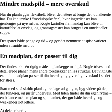
Mindre madspild – mere overskud
Når du planlægger fleksibelt, bliver det lettere at bruge det, du allerede
har. Du kan tænke i “modulopskrifter”, hvor ingredienser kan
genbruges på nye måder. Kogte kartofler fra mandag kan blive til
kartoffelsalat onsdag, og grøntsagsrester kan bruges i en omelet eller
suppe.
Det sparer både penge og tid – og gør det nemmere at spise varieret
uden at smide mad ud.
En madplan, der passer til dig
Der findes ikke én rigtig måde at planlægge mad på. Nogle trives med
detaljerede planer, mens andre foretrækker en løs struktur. Det vigtigste
er, at din madplan passer til din hverdag og giver dig overskud i stedet
for stress.
Start med små skridt: planlæg tre dage ad gangen, byg videre på det,
der fungerer, og justér undervejs. Med tiden finder du din egen rytme –
en balance mellem plan og spontanitet, der gør både hverdage og
weekender lidt lettere.
At dele er kærligt