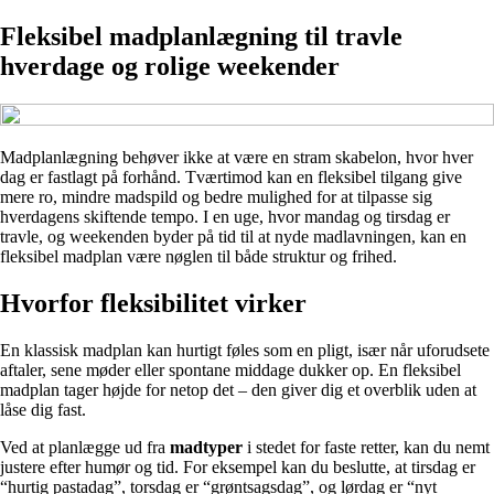
Fleksibel madplanlægning til travle
hverdage og rolige weekender
Madplanlægning behøver ikke at være en stram skabelon, hvor hver
dag er fastlagt på forhånd. Tværtimod kan en fleksibel tilgang give
mere ro, mindre madspild og bedre mulighed for at tilpasse sig
hverdagens skiftende tempo. I en uge, hvor mandag og tirsdag er
travle, og weekenden byder på tid til at nyde madlavningen, kan en
fleksibel madplan være nøglen til både struktur og frihed.
Hvorfor fleksibilitet virker
En klassisk madplan kan hurtigt føles som en pligt, især når uforudsete
aftaler, sene møder eller spontane middage dukker op. En fleksibel
madplan tager højde for netop det – den giver dig et overblik uden at
låse dig fast.
Ved at planlægge ud fra
madtyper
i stedet for faste retter, kan du nemt
justere efter humør og tid. For eksempel kan du beslutte, at tirsdag er
“hurtig pastadag”, torsdag er “grøntsagsdag”, og lørdag er “nyt